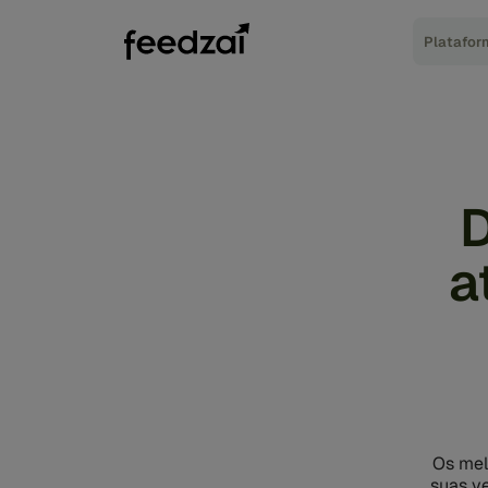
Platafor
D
a
Os mel
suas v