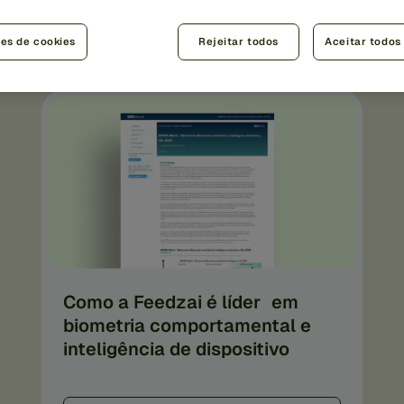
ix .: Behavioral Biometrics and Device Intelligence Solutions
ões de cookies
Rejeitar todos
Aceitar todos
Como a Feedzai é líder em
biometria comportamental e
inteligência de dispositivo