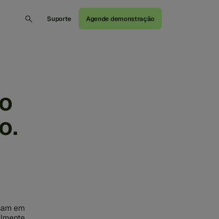
Suporte
Agende demonstração
vo
o.
ssam em
lmente,