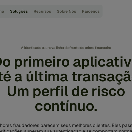
ma
Soluções
Recursos
Sobre Nós
Parceiros
A identidade é a nova linha de frente do crime financeiro
o primeiro aplicati
té a última transaçã
Um perfil de risco
contínuo.
hores fraudadores parecem seus melhores clientes. Eles pa
erificações, superam sua autenticação e se comportam norma