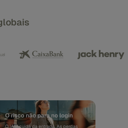
globais
O risco não para no login
O IAM cuida da entrada. As perdas