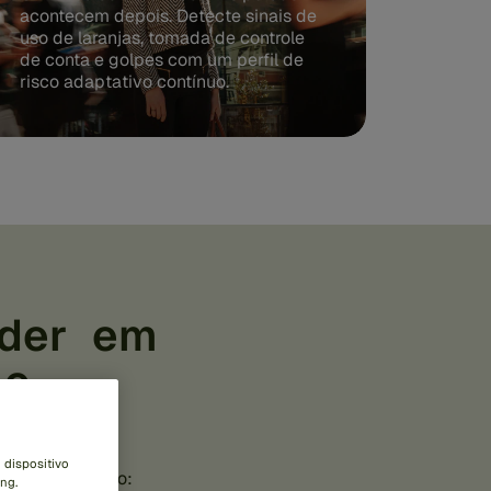
acontecem depois. Detecte sinais de
uso de laranjas, tomada de controle
de conta e golpes com um perfil de
risco adaptativo contínuo.
líder em
l e
vo
 dispositivo
ecente relatório:
ng.