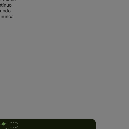
ntínuo
mando
s nunca