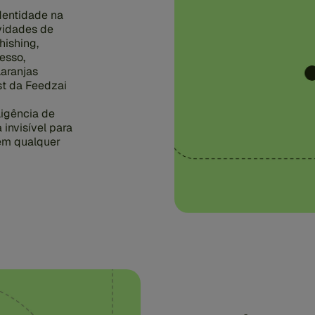
identidade na
vidades de
hishing,
esso,
laranjas
st da Feedzai
ligência de
invisível para
 em qualquer