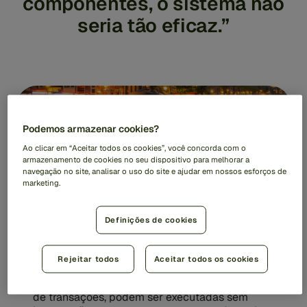
componentes, o sistema não
seria tão eficaz.”
Podemos armazenar cookies?
Ao clicar em “Aceitar todos os cookies”, você concorda com o
armazenamento de cookies no seu dispositivo para melhorar a
navegação no site, analisar o uso do site e ajudar em nossos esforços de
marketing.
Os resultados adicionais
Definições de cookies
alcançados incluem:
Rejeitar todos
Aceitar todos os cookies
Estabilidade operacional
As operações diárias, incluindo o monitoramento
de transações, podem ser executadas sem