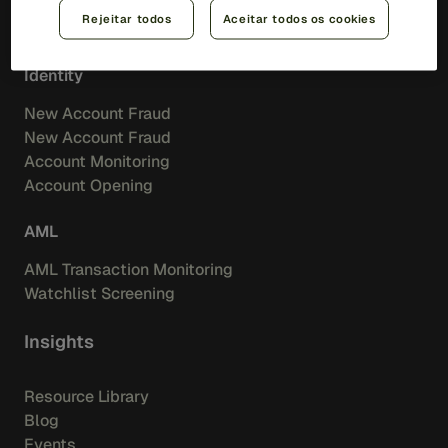
Merchant Aquiring
Rejeitar todos
Aceitar todos os cookies
Feedzai IQ Score
Identity
New Account Fraud
New Account Fraud
Account Monitoring
Account Opening
AML
AML Transaction Monitoring
Watchlist Screening
Insights
Resource Library
Blog
Events