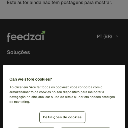
Este autor ainda não tem postagens para mostrar.
PT (BR)
Soluções
RiskOps Platform
AI
Can we store cookies?
Feedzai IQ
Ao clicar em “Aceitar todos os cookies”, você concorda com o
Feedzai Orchestration
armazenamento de cookies no seu dispositivo para melhorar a
navegação no site, analisar o uso do site e ajudar em nossos esforços
de marketing.
Fraud
Transaction Fraud
Definições de cookies
Scam Prevention