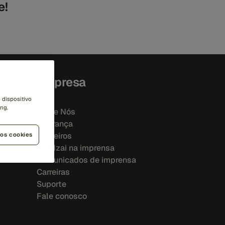
e!
Empresa
 dispositivo
ng.
Sobre Nós
Liderança
Parceiros
 os cookies
Feedzai na imprensa
Comunicados de imprensa
Carreiras
Suporte
Fale conosco