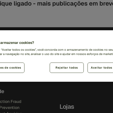
ique ligado - mais publicações em brev
uções
Insights
armazenar cookies?
m “Aceitar todos os cookies”, você concorda com o armazenamento de cookies no seu
r a navegação no site, analisar o uso do site e ajudar em nossos esforços de marketi
Ops Platform
Biblioteca de recursos
Blog
ência Artificial
Eventos
ões de cookies
Rejeitar todos
Aceitar todos
i IQ
Historias de clientes
i Orchestration
de
ction Fraud
Lojas
Prevention