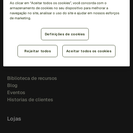
New Account Fraud
Ao clicar em “Aceitar todos os cookies”, você concorda com o
Account Monitoring
armazenamento de cookies no seu dispositivo para melhorar a
navegação no site, analisar o uso do site e ajudar em nossos esforços
Account Opening
de marketing.
PLD
Definições de cookies
AML Transaction Monitoring
Watchlist Screening
Rejeitar todos
Aceitar todos os cookies
Insights
Biblioteca de recursos
Blog
Eventos
Historias de clientes
Lojas