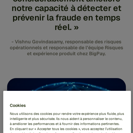
notre capacité à détecter et
prévenir la fraude en temps
réel. »
- Vishnu Govindasamy, responsable des risques
opérationnels et responsable de l’équipe Risques
et expérience produit chez BigPay.
Cookies
Nous utilisons des cookies pour rendre votre expérience plus fluide, plus
intelligente et plus sécurisée. Ils nous aident à personnaliser le contenu,
à améliorer les performances et à fournir des informations pertinentes.
Le partenariat avec Feedzai a apporté des avantages
En cliquant sur « Accepter tous les cookies », vous acceptez l’utilisation