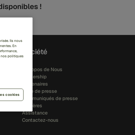
disponibles !
risée. Ils nous
inentes. En
Société
performance,
 nos politiques
À Propos de Nous
Leadership
Partenaires
Salle de presse
les cookies
Communiqués de presse
Carrières
Assistance
Contactez-nous