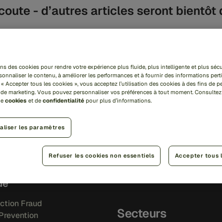
coute - d’autres articles seront bientôt 
ns des cookies pour rendre votre expérience plus fluide, plus intelligente et plus sécu
sonnaliser le contenu, à améliorer les performances et à fournir des informations pert
tions
Informations
 « Accepter tous les cookies », vous acceptez l’utilisation des cookies à des fins de 
t de marketing. Vous pouvez personnaliser vos préférences à tout moment. Consultez
de
cookies
et de
confidentialité
pour plus d’informations.
Ops platform
Bibliothèque de ressources
Blog
aliser les paramètres
Événements
i IQ
Témoignages clients
Refuser les cookies non essentiels
Accepter tous 
i Orchestration
de
ction Fraud
Secteurs
Prevention