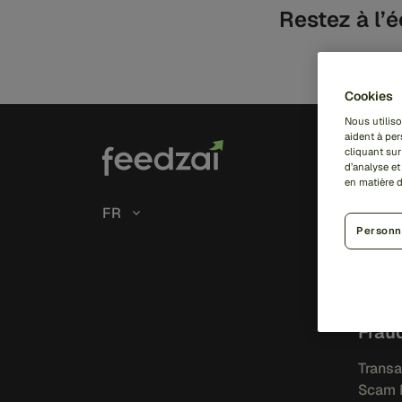
Restez à l’é
Cookies
Nous utiliso
aident à per
Solu
cliquant sur
d’analyse e
en matière 
Risk
FR
Personn
IA
Feedza
Feedza
Frau
Transa
Scam 