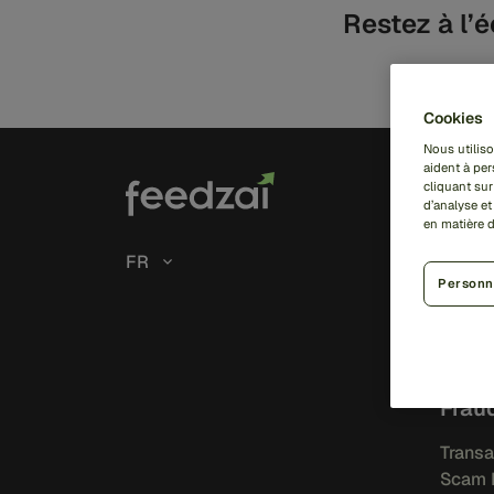
Restez à l’é
Cookies
Nous utiliso
aident à per
Solu
cliquant sur
d’analyse e
en matière 
Risk
FR
Personn
IA
Feedza
Feedza
Frau
Transa
Scam 