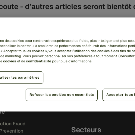
coute - d’autres articles seront bientôt 
ns des cookies pour rendre votre expérience plus fluide, plus intelligente et plus sécu
sonnaliser le contenu, à améliorer les performances et à fournir des informations pert
tions
Informations
 « Accepter tous les cookies », vous acceptez l’utilisation des cookies à des fins de 
t de marketing. Vous pouvez personnaliser vos préférences à tout moment. Consultez
de
cookies
et de
confidentialité
pour plus d’informations.
Ops platform
Bibliothèque de ressources
Blog
aliser les paramètres
Événements
i IQ
Témoignages clients
Refuser les cookies non essentiels
Accepter tous 
i Orchestration
de
ction Fraud
Secteurs
Prevention