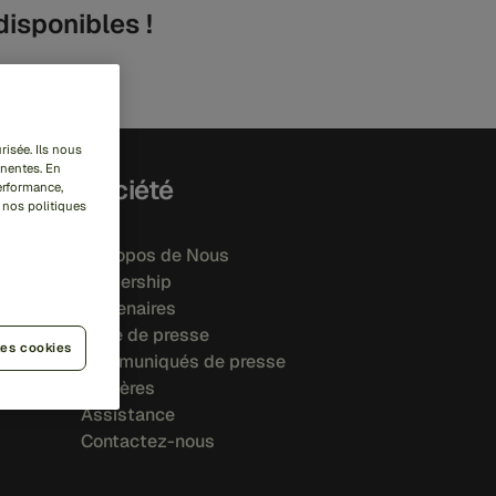
disponibles !
risée. Ils nous
inentes. En
Société
performance,
 nos politiques
À Propos de Nous
Leadership
Partenaires
Salle de presse
les cookies
Communiqués de presse
Carrières
Assistance
Contactez-nous