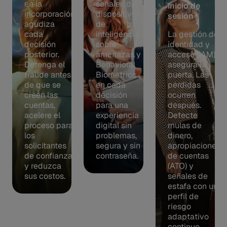
en la
señales de
inicio de
incorporación
dispositivos,
sesión
agudiza
de
cada
inteligencia
La gestión de
decisión
sobre
identidad y
posterior.
amenazas y
acceso (IAM)
Detenga el
Behavioral
asegura la
fraude antes
Biometrics
puerta. Las
de que se
en cada
pérdidas
creen las
decisión
ocurren
cuentas,
para una
después.
acelere el
experiencia
Detecte
proceso para
digital sin
mulas de
los
problemas,
dinero,
solicitantes
segura y sin
apropiaciones
de confianza
contraseña.
de cuentas
y reduzca
(ATO) y
sus costos.
señales de
estafa con un
perfil de
riesgo
adaptativo
continuo.