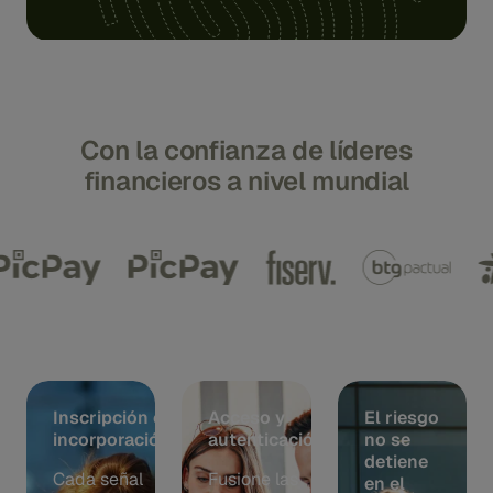
Con la confianza de líderes
financieros a nivel mundial
Inscripción e
Acceso y
El riesgo
incorporación
autenticación
no se
detiene
Cada señal
Fusione las
en el