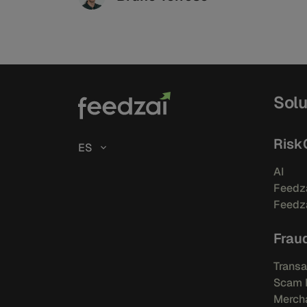
Solu
Risk
ES
AI
Feedza
Feedza
Frau
Transa
Scam 
Mercha