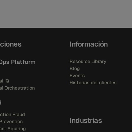
ciones
Información
Ops Platform
Resource Library
Blog
Events
i IQ
Historias del clientes
i Orchestration
d
ction Fraud
Industrias
Prevention
nt Aquiring