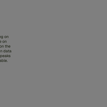
ng on
e on
 on the
in data
 speaks
able.