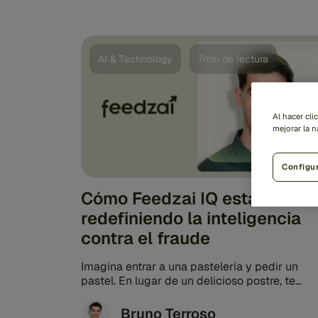
AI & Technology
7min de lectura
Al hacer cli
mejorar la n
Configu
Cómo Feedzai IQ está
redefiniendo la inteligencia
contra el fraude
Imagina entrar a una pastelería y pedir un
pastel. En lugar de un delicioso postre, te
entregan una caja llena ...
Bruno Terroso