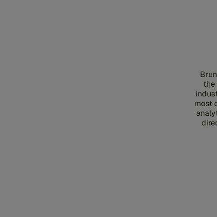
Brun
the
indust
most e
analyt
dire