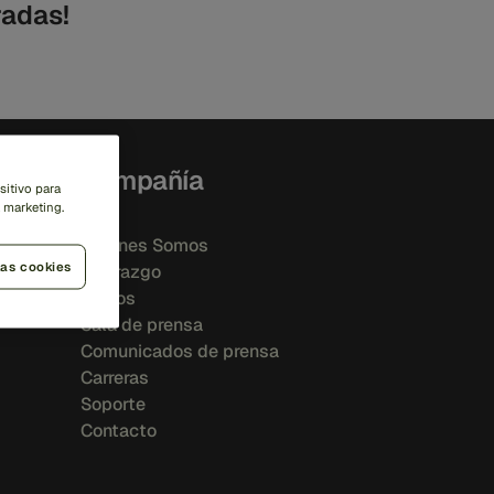
radas!
Compañía
sitivo para
a marketing.
Quiénes Somos
las cookies
Liderazgo
Socios
Sala de prensa
Comunicados de prensa
Carreras
Soporte
Contacto