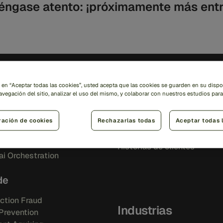
ngase atento: ¡próximamente más ent
ciones
Información
c en “Aceptar todas las cookies”, usted acepta que las cookies se guarden en su dispo
avegación del sitio, analizar el uso del mismo, y colaborar con nuestros estudios par
Ops Platform
Biblioteca de recursos
ración de cookies
Rechazarlas todas
Aceptar todas 
Blog
Eventos
i IQ
Historias de clientes
i Orchestration
de
ction Fraud
Industrias
Prevention