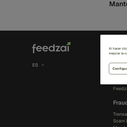
Manté
Solu
Al hacer cli
mejorar la n
Risk
ES
Configu
IA
Feedza
Feedza
Frau
Transa
Scam 